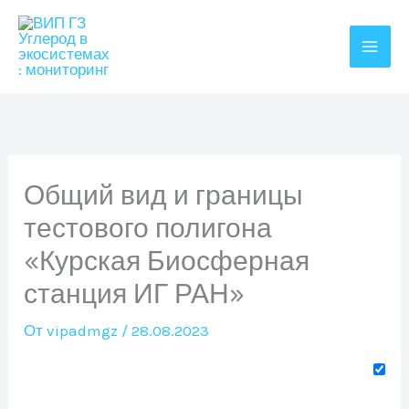
Перейти
к
содержимому
Общий вид и границы
тестового полигона
«Курская Биосферная
станция ИГ РАН»
От
vipadmgz
/
28.08.2023