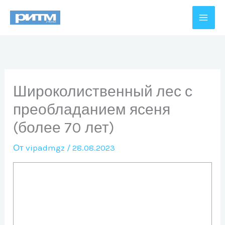
Перейти
к
содержимому
Широколиственный лес с
преобладанием ясеня
(более 70 лет)
От
vipadmgz
/
28.08.2023