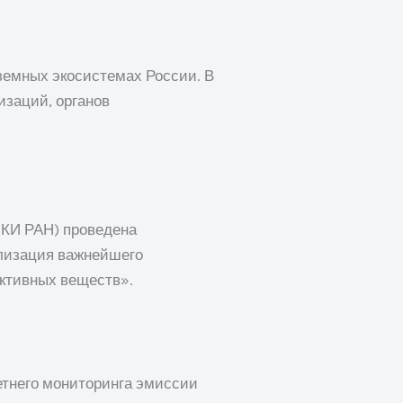
земных экосистемах России. В
изаций, органов
ИКИ РАН) проведена
ализация важнейшего
активных веществ».
летнего мониторинга эмиссии