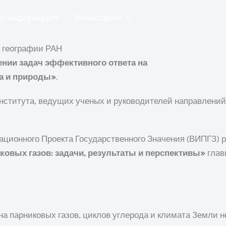
я информация
Мониторинг
События и новости
а географии РАН
ении задач эффективного ответа на
а и природы»
.
нститута, ведущих ученых и руководителей направлений
ционного Проекта Государственного Значения (ВИПГЗ) р
ковых газов: задачи, результаты и перспективы»
глав
а парниковых газов, циклов углерода и климата Земли н