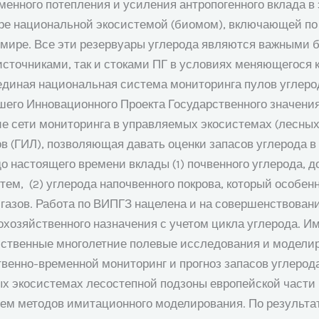
енного потепления и усиления антропогенного вклада в
мире национальной экосистемой (биомом), включающей по
в мире. Все эти резервуары углерода являются важным
источниками, так и стоками ПГ в условиях меняющегося 
диная национальная система мониторинга пулов углерод
шего Инновационного Проекта Государственного значени
 сети мониторинга в управляемых экосистемах (лесных
в (ГИЛ), позволяющая давать оценки запасов углерода в
 настоящего времени вклады (1) почвенного углерода, д
тем, (2) углерода напочвенного покрова, который особен
 газов. Работа по ВИПГЗ нацелена и на совершенствован
охозяйственного назначения с учетом цикла углерода. И
бственные многолетние полевые исследования и моделир
венно-временной мониторинг и прогноз запасов углерода
ых экосистемах лесостепной подзоны европейской части
ем методов имитационного моделирования. По результа