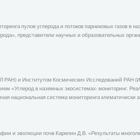
оринга пулов углерода и потоков парниковых газов в на
рода», представители научных и образовательных орган
ПЛ РАН) и Институтом Космических Исследований РАН (
ием «Углерод в наземных экосистемах: мониторинг. Ре
диная национальная система мониторинга климатически 
ографии и эволюции почв Карелин Д.В. «Результаты много