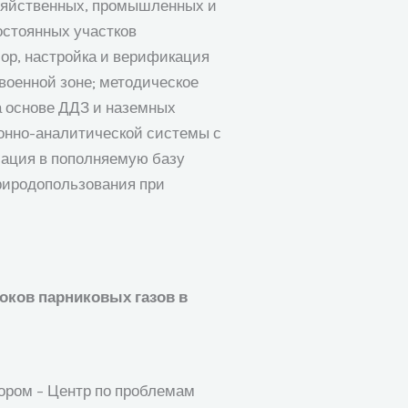
озяйственных, промышленных и
остоянных участков
ор, настройка и верификация
военной зоне; методическое
а основе ДДЗ и наземных
онно-аналитической системы с
мация в пополняемую базу
риродопользования при
оков парниковых газов в
ором – Центр по проблемам