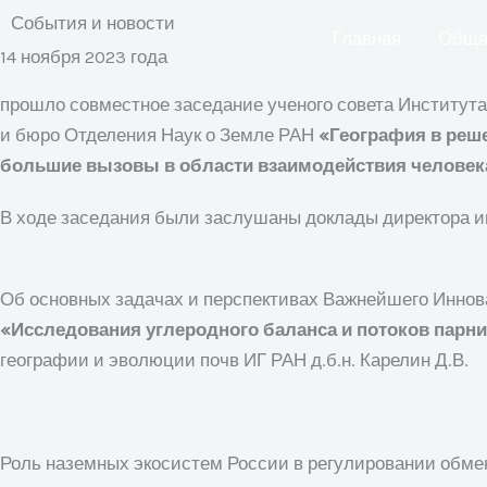
Перейти
События и новости
Главная
Обща
к
14 ноября 2023 года
содержимому
прошло совместное заседание ученого совета Институт
и бюро Отделения Наук о Земле РАН
«География в реш
большие вызовы в области взаимодействия человек
В ходе заседания были заслушаны доклады директора и
Об основных задачах и перспективах Важнейшего Иннова
«Исследования углеродного баланса и потоков парни
географии и эволюции почв ИГ РАН д.б.н. Карелин Д.В.
Роль наземных экосистем России в регулировании обмен