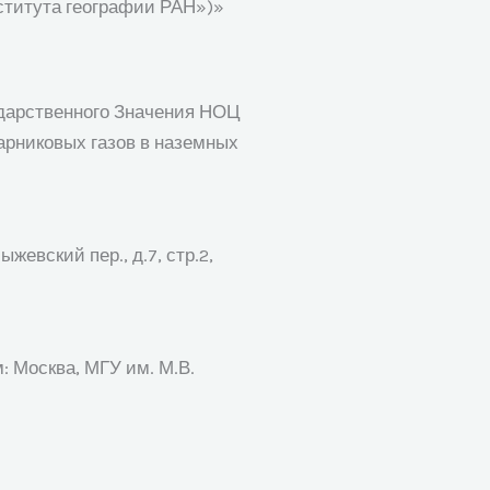
ститута географии РАН»)»
ударственного Значения НОЦ
парниковых газов в наземных
евский пер., д.7, стр.2,
 Москва, МГУ им. М.В.