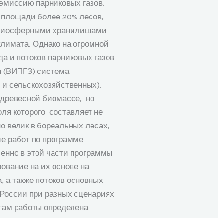
 эмиссию парниковых газов.
 площади более 20% лесов,
и биосферными хранилищами
климата. Однако на огромной
а и потоков парниковых газов
я (ВИПГЗ) система
 и сельскохозяйственных).
 древесной биомассе, но
оля которого составляет не
но велик в бореальных лесах,
ие работ по программе
менно в этой части программы
ование на их основе на
, а также потоков основных
 России при разных сценариях
там работы определена