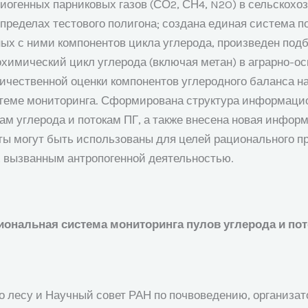
иогенных парниковых газов (СО2, СН4, N2O) в сельскох
ределах тестового полигона; создана единая система п
х с ними компонентов цикла углерода, произведен подб
имический цикл углерода (включая метан) в аграрно-ос
ичественной оценки компонентов углеродного баланса н
теме мониторинга. Сформирована структура информаци
ам углерода и потокам ПГ, а также внесена новая инфор
ты могут быть использованы для целей рационального п
 вызванным антропогенной деятельностью.
ональная система мониторинга пулов углерода и пот
 лесу и Научный совет РАН по почвоведению, организат