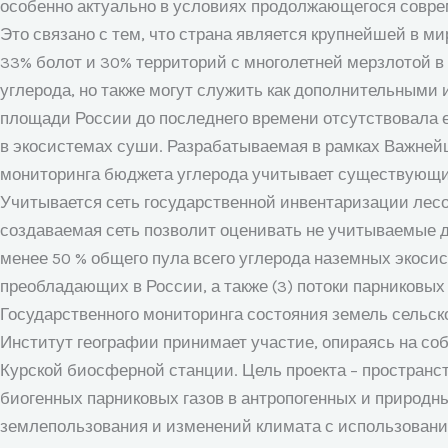
особенно актуально в условиях продолжающегося соврем
Это связано с тем, что страна является крупнейшей в 
33% болот и 30% территорий с многолетней мерзлотой 
углерода, но также могут служить как дополнительными 
площади России до последнего времени отсутствовала е
в экосистемах суши. Разрабатываемая в рамках Важней
мониторинга бюджета углерода учитывает существующие
Учитывается сеть государственной инвентаризации лесо
создаваемая сеть позволит оценивать не учитываемые до
менее 50 % общего пула всего углерода наземных экосис
преобладающих в России, а также (3) потоки парниковых
Государственного мониторинга состояния земель сельск
Институт географии принимает участие, опираясь на со
Курской биосферной станции. Цель проекта – пространст
биогенных парниковых газов в антропогенных и природн
землепользования и изменений климата с использовани